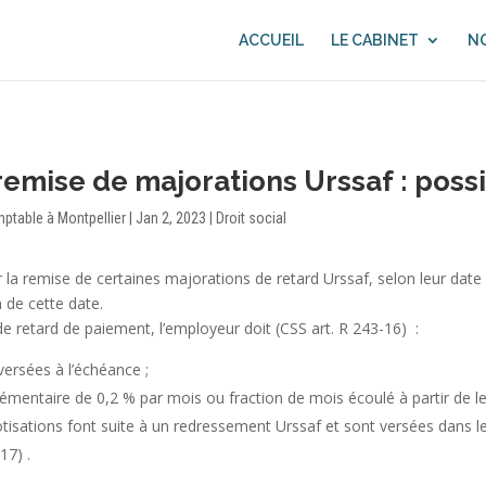
ACCUEIL
LE CABINET
NO
mise de majorations Urssaf : possi
mptable à Montpellier
|
Jan 2, 2023
|
Droit social
r la remise de certaines majorations de retard Urssaf, selon leur dat
n de cette date.
e retard de paiement, l’employeur doit
(CSS art. R 243-16)
:
versées à l’échéance ;
entaire de 0,2 % par mois ou fraction de mois écoulé à partir de leur
otisations font suite à un redressement Urssaf et sont versées dans l
-17)
.