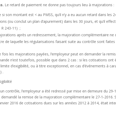
s.
Le retard de paiement ne donne pas toujours lieu à majorations :
e si son montant est < au PMSS, qu’il n’y a eu aucun retard dans les 2
tions (ou conclut un plan d’apurement) dans les 30 jours, et qu’il effec
. R 243-11)
;
majorations après un redressement, la majoration complémentaire ne
titre de laquelle les régularisations faisant suite au contrôle sont faites
 fois les majorations payées, l’employeur peut en demander la remis
de n’est toutefois, possible que dans 2 cas : si les cotisations ont 
limite d’exigibilité, ou à titre exceptionnel, en cas d’événements à cara
)
.
gibilité
un contrôle, l’employeur a été redressé par mise en demeure du 29‑
s demandé la remise de la majoration complémentaire le 27‑1‑2016. 
nvier 2016 de cotisations dues sur les années 2012 à 2014, était inte