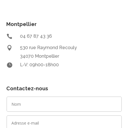
Montpellier

04 67 87 43 36

530 rue Raymond Recouly
34070 Montpellier

L-V: 09h00-18h00
Contactez-nous