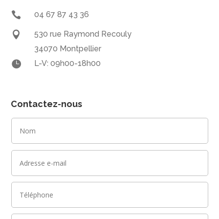

04 67 87 43 36

530 rue Raymond Recouly
34070 Montpellier

L-V: 09h00-18h00
Contactez-nous