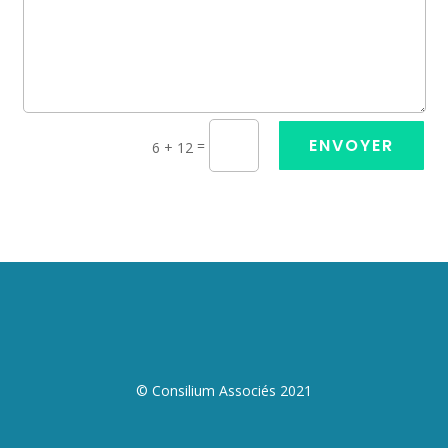
ENVOYER
=
6 + 12
© Consilium Associés 2021