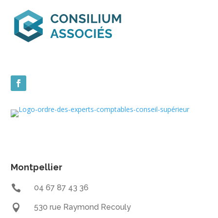
Montpellier

04 67 87 43 36

530 rue Raymond Recouly