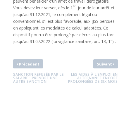
peuvent bénéficier d’un arrêt de travail dérogatoire.
er
Vous devez leur verser, dès le 1
jour de leur arrêt et
jusqu’au 31.12.2021, le complément légal ou
conventionnel, s’il est plus favorable, aux IJSS perçues
en appliquant les modalités de calcul adaptées. Ce
dispositif pourra être prolongé par décret au plus tard
jusqu’au 31.07.2022
(loi vigilance sanitaire, art. 13, 1°)
.
‹
›
Précédent
Suivant
SANCTION REFUSÉE PAR LE
LES AIDES À L’EMPLOI EN
SALARIÉ : PRENDRE UNE
ALTERNANCE ENCORE
AUTRE SANCTION
PROLONGÉES DE SIX MOIS