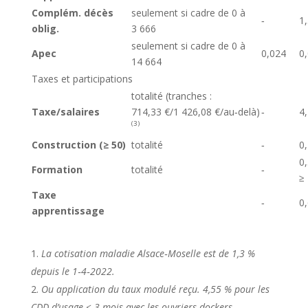
Complém. décès
seulement si cadre de 0 à
‑
1
oblig.
3 666
seulement si cadre de 0 à
Apec
0,024
0
14 664
Taxes et participations
totalité (tranches :
Taxe/salaires
714,33 €/1 426,08 €/au‑delà)
‑
4
(3)
Construction (≥ 50)
totalité
‑
0
0,
Formation
totalité
‑
≥
Taxe
‑
0
apprentissage
La cotisation maladie Alsace‑Moselle est de 1,3 %
depuis le 1‑4‑2022.
Ou application du taux modulé reçu. 4,55 % pour les
CDD d’usage ≤ 3 mois avec les ouvriers dockers