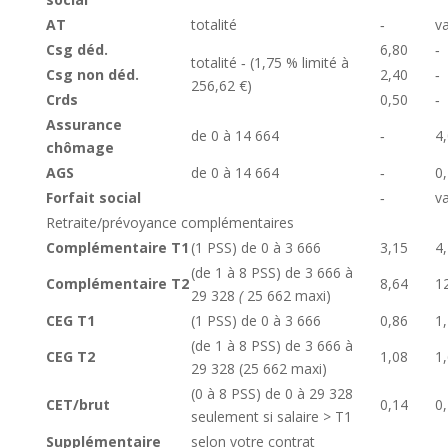
AT
totalité
‑
va
Csg déd.
6,80
‑
totalité ‑ (1,75 % limité à
Csg non déd.
2,40
‑
256,62 €)
Crds
0,50
‑
Assurance
de 0 à 14 664
‑
4
chômage
AGS
de 0 à 14 664
‑
0
Forfait social
‑
va
Retraite/prévoyance complémentaires
Complémentaire T1
(1 PSS) de 0 à 3 666
3,15
4
(de 1 à 8 PSS) de 3 666 à
Complémentaire T2
8,64
1
29 328
(
25 662 maxi)
CEG T1
(1 PSS) de 0 à 3 666
0,86
1
(de 1 à 8 PSS) de 3 666 à
CEG T2
1,08
1
29 328 (25 662 maxi)
(0 à 8 PSS) de 0 à 29 328
CET/brut
0,14
0
seulement si salaire > T1
Supplémentaire
selon votre contrat