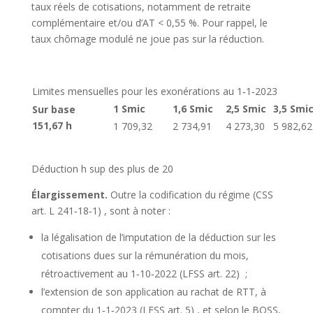
taux réels de cotisations, notamment de retraite
complémentaire et/ou d’AT < 0,55 %. Pour rappel, le
taux chômage modulé ne joue pas sur la réduction.
Limites mensuelles pour les exonérations au 1‑1‑2023
1 Smic
1,6 Smic
2,5 Smic
3,5 Smi
Sur base
151,67 h
1 709,32
2 734,91
4 273,30
5 982,62
Déduction h sup des plus de 20
Élargissement.
Outre la codification du régime
(CSS
art. L 241‑18‑1)
, sont à noter :
la légalisation de l’imputation de la déduction sur les
cotisations dues sur la rémunération du mois,
rétroactivement au 1‑10‑2022
(LFSS art. 22)
;
l’extension de son application au rachat de RTT, à
compter du 1‑1‑2023
(LFSS art. 5)
, et selon le BOSS,