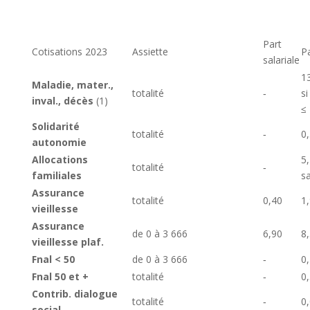
Part
Cotisations 2023
Assiette
P
salariale
1
Maladie, mater.,
totalité
‑
si
inval., décès
(1)
≤
Solidarité
totalité
‑
0
autonomie
Allocations
5,
totalité
‑
familiales
sa
Assurance
totalité
0,40
1
vieillesse
Assurance
de 0 à 3 666
6,90
8
vieillesse plaf.
Fnal < 50
de 0 à 3 666
‑
0
Fnal 50 et +
totalité
‑
0
Contrib. dialogue
totalité
‑
0
social