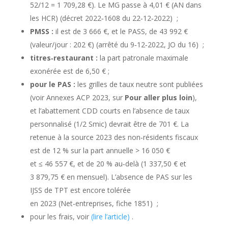
52/12 = 1 709,28 €). Le MG passe à 4,01 € (AN dans
les HCR)
(décret 2022‑1608 du 22‑12‑2022)
;
PMSS :
il est de 3 666 €, et le PASS, de 43 992 €
(valeur/jour : 202 €)
(arrêté du 9‑12‑2022, JO du 16)
;
titres‑restaurant :
la part patronale maximale
exonérée est de 6,50 € ;
pour le PAS :
les grilles de taux neutre sont publiées
(voir Annexes ACP 2023, sur
Pour aller plus loin
),
et l’abattement CDD courts en l’absence de taux
personnalisé (1/2 Smic) devrait être de 701 €. La
retenue à la source 2023 des non‑résidents fiscaux
est de 12 % sur la part annuelle > 16 050 €
et ≤ 46 557 €, et de 20 % au‑delà (1 337,50 € et
3 879,75 € en mensuel). L’absence de PAS sur les
IJSS de TPT est encore tolérée
en 2023
(Net‑entreprises, fiche 1851)
;
pour les frais, voir
(lire l’article)
.