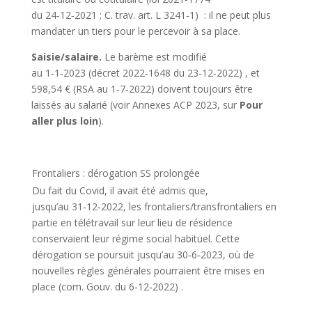
du 24‑12‑2021 ; C. trav. art. L 3241‑1)
: il ne peut plus
mandater un tiers pour le percevoir à sa place.
Saisie/salaire.
Le barème est modifié
au 1‑1‑2023
(décret 2022‑1648 du 23‑12‑2022)
, et
598,54 € (RSA au 1‑7‑2022) doivent toujours être
laissés au salarié (voir Annexes ACP 2023, sur
Pour
aller plus loin
).
Frontaliers : dérogation SS prolongée
Du fait du Covid, il avait été admis que,
jusqu’au 31‑12‑2022, les frontaliers/transfrontaliers en
partie en télétravail sur leur lieu de résidence
conservaient leur régime social habituel. Cette
dérogation se poursuit jusqu’au 30‑6‑2023, où de
nouvelles règles générales pourraient être mises en
place
(com. Gouv. du 6‑12‑2022)
.