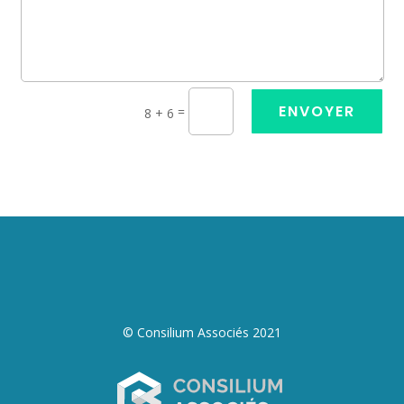
ENVOYER
=
8 + 6
© Consilium Associés 2021