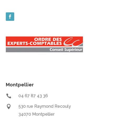
Montpellier

04 67 87 43 36

530 rue Raymond Recouly
34070 Montpellier