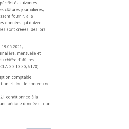
pécificités suivantes
es clôtures journalières,
ssent fournir, à la
les données qui doivent
les sont créées, dès lors
u 19.05.2021,
urnalière, mensuelle et
u chiffre d’affaires
CLA-30-10-30, §170)
.
cription comptable
action et dont le contenu ne
021 conditionnée à la
ur une période donnée et non