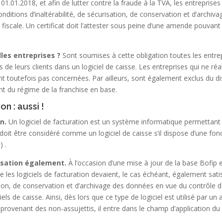
01.01.2018, et afin de lutter contre la fraude à la TVA, les entreprises o
conditions d’inaltérabilité, de sécurisation, de conservation et d’arch
n fiscale. Un certificat doit l’attester sous peine d’une amende pouvan
les entreprises ?
Sont soumises à cette obligation toutes les entrep
de leurs clients dans un logiciel de caisse. Les entreprises qui ne ré
t toutefois pas concernées. Par ailleurs, sont également exclus du disp
t du régime de la franchise en base.
on : aussi !
n.
Un logiciel de facturation est un système informatique permettant
l doit être considéré comme un logiciel de caisse s’il dispose d’une fon
)
.
isation également.
À l’occasion d’une mise à jour de la base Bofip 
ue les logiciels de facturation devaient, le cas échéant, également sati
ation, de conservation et d’archivage des données en vue du contrôle de
ls de caisse. Ainsi, dès lors que ce type de logiciel est utilisé par un a
ovenant des non-assujettis, il entre dans le champ d’application du d