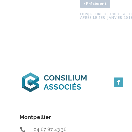
‹
Précédent
OUVERTURE DE L’AIDE « CO
APRÈS LE 1ER JANVIER 201
Montpellier

04 67 87 43 36