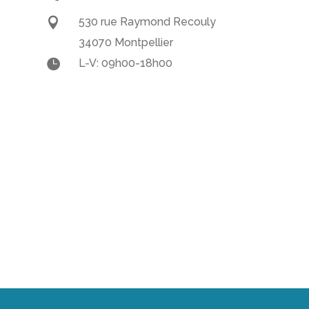

530 rue Raymond Recouly
34070 Montpellier

L-V: 09h00-18h00