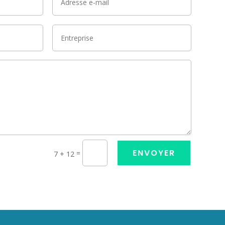
ENVOYER
=
7 + 12