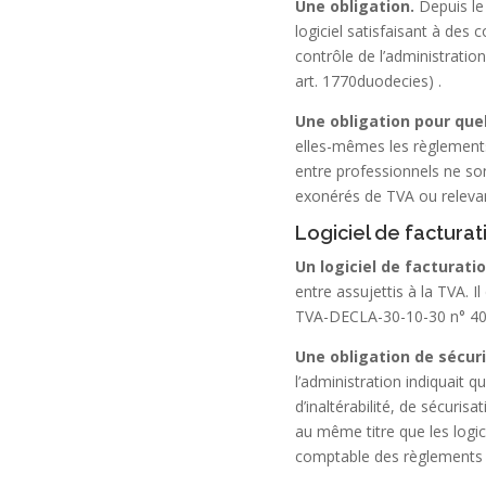
Une obligation.
Depuis le 
logiciel satisfaisant à des 
contrôle de l’administratio
art. 1770duodecies)
.
Une obligation pour quel
elles-mêmes les règlements 
entre professionnels ne son
exonérés de TVA ou relevan
Logiciel de facturati
Un logiciel de facturatio
entre assujettis à la TVA. I
TVA-DECLA-30-10-30 n° 40
Une obligation de sécur
l’administration indiquait q
d’inaltérabilité, de sécuris
au même titre que les logicie
comptable des règlements pr