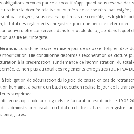
 obligations prévues par ce dispositif s’appliquent sous réserve des s
facturation : la donnée relative au numéro de caisse n’est pas exigée ; l
sont pas exigées, sous réserve qu’en cas de contrôle, les logiciels pui
n, le total des règlements enregistrés pour une période déterminée ; 
ation peuvent être conservées dans le module du logiciel dans lequel el
on assure leur intégrité.
lérance.
Lors d’une nouvelle mise à jour de sa base Bofip en date d
e modification. Elle conditionne désormais l’exonération de clôture jo
cturation à la présentation, sur demande de l’administration, du total d
 donnée, et non plus au total des règlements enregistrés
(BOI-TVA-DE
à l’obligation de sécurisation du logiciel de caisse en cas de retrans
ion humaine, à partir d’un batch quotidien réalisé le jour de la trans
illeurs supprimée.
otidienne applicable aux logiciels de facturation est depuis le 19.05.2
e l’administration fiscale, du total du chiffre d’affaires enregistré s
s enregistrés.