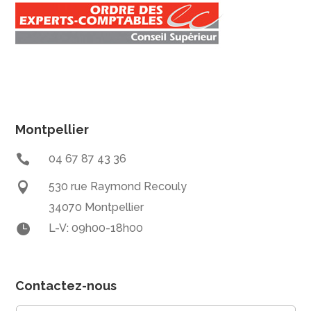
Montpellier

04 67 87 43 36

530 rue Raymond Recouly
34070 Montpellier

L-V: 09h00-18h00
Contactez-nous