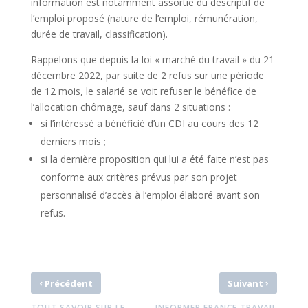
information est notamment assortie du descriptif de
l’emploi proposé (nature de l’emploi, rémunération,
durée de travail, classification).
Rappelons que depuis la loi « marché du travail » du 21
décembre 2022, par suite de 2 refus sur une période
de 12 mois, le salarié se voit refuser le bénéfice de
l’allocation chômage, sauf dans 2 situations :
si l’intéressé a bénéficié d’un CDI au cours des 12
derniers mois ;
si la dernière proposition qui lui a été faite n’est pas
conforme aux critères prévus par son projet
personnalisé d’accès à l’emploi élaboré avant son
refus.
‹
›
Précédent
Suivant
TOUT SAVOIR SUR LE
INFORMER FRANCE TRAVAIL