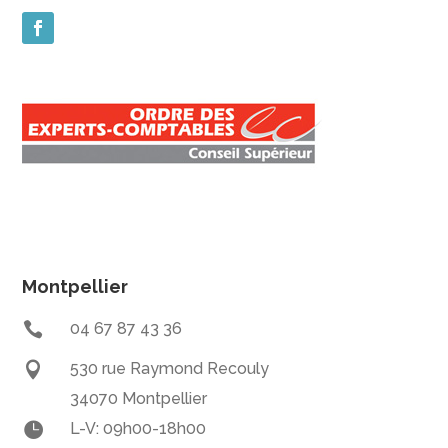
Montpellier

04 67 87 43 36

530 rue Raymond Recouly
34070 Montpellier

L-V: 09h00-18h00