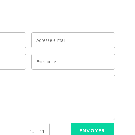
ENVOYER
=
15 + 11