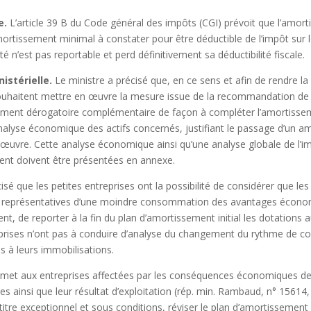
e.
L’article 39 B du Code général des impôts (CGI) prévoit que l’amort
ortissement minimal à constater pour être déductible de l’impôt sur l
n’est pas reportable et perd définitivement sa déductibilité fiscale.
istérielle.
Le ministre a précisé que, en ce sens et afin de rendre la
i souhaitent mettre en œuvre la mesure issue de la recommandation de
ement dérogatoire complémentaire de façon à compléter l’amortisse
alyse économique des actifs concernés, justifiant le passage d’un am
uvre. Cette analyse économique ainsi qu’une analyse globale de l’imp
ent doivent être présentées en annexe.
isé que les petites entreprises ont la possibilité de considérer que les
nt représentatives d’une moindre consommation des avantages économ
t, de reporter à la fin du plan d’amortissement initial les dotations
reprises n’ont pas à conduire d’analyse du changement du rythme de
 à leurs immobilisations.
et aux entreprises affectées par les conséquences économiques de l
s ainsi que leur résultat d’exploitation
(rép. min. Rambaud, n° 15614,
titre exceptionnel et sous conditions, réviser le plan d’amortissement