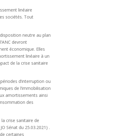
issement linéaire
es sociétés. Tout
 disposition neutre au plan
 l’ANC devront
ment économique. Elles
ortissement linéaire à un
act de la crise sanitaire
 périodes d’interruption ou
iques de l’immobilisation
 aux amortissements ainsi
 consommation des
a crise sanitaire de
 JO Sénat du 25.03.2021)
.
 de certaines