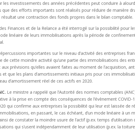
r les investissements des années précédentes peut conduire à alourdi
 que des efforts importants sont réalisés pour réduire de manière dr
résultat une contraction des fonds propres dans le bilan comptable.
es Finances et de la Relance a été interrogé sur la possibilité pour le
de linéaire de leurs immobilisations après la période de confinemen
al.
 répercussions importantes sur le niveau d’activité des entreprises fra
oule de cette moindre activité qu’une partie des immobilisations des en
 aux prévisions qu’elles avaient faites au moment de l’acquisition, anté
 et que les plans d’amortissements initiaux pris pour ces immobilisa
eau d’amortissement réel de ces actifs en 2020.
NC.
Le ministre a rappelé que l’Autorité des normes comptables (ANC)
tive à la prise en compte des conséquences de l’évènement COVID-1
20 qui confirme aux entreprises la possibilité qui leur est laissée de ré
mmobilisations, en passant, le cas échéant, d’un mode linéaire à un
nsi de constater la moindre usure de l’actif (p.ex. temps d’utilisation
sations qui s’usent indépendamment de leur utilisation (p.ex. la toitur
.