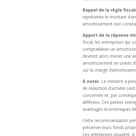
Rappel de la règle fiscal
représente le montant d’am
amortissement non constaté 
Apport de la réponse min
fiscal, les entreprises qu
comptabiliser un amortiss
devront alors mener une an
amortissement en unités d’œ
sur la charge d’amortissem
À noter.
Le ministre a préc
de réduction d’activité so
concernée et, par conséquen
différées. Ces petites ent
avantages économiques liés
Cette recommandation perm
préserver leurs fonds propre
Les entreprises peuvent, à 