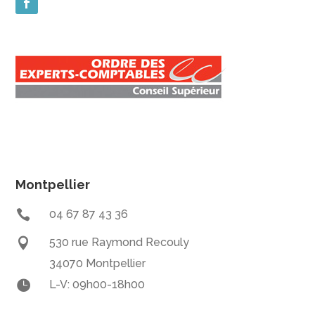
Montpellier

04 67 87 43 36

530 rue Raymond Recouly
34070 Montpellier

L-V: 09h00-18h00