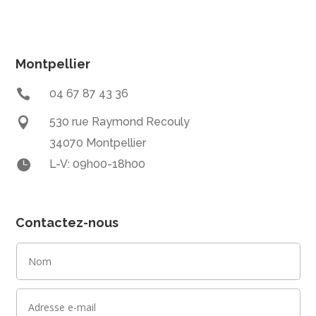
Montpellier

04 67 87 43 36

530 rue Raymond Recouly
34070 Montpellier

L-V: 09h00-18h00
Contactez-nous