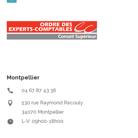
Montpellier

04 67 87 43 36

530 rue Raymond Recouly
34070 Montpellier

L-V: 09h00-18h00