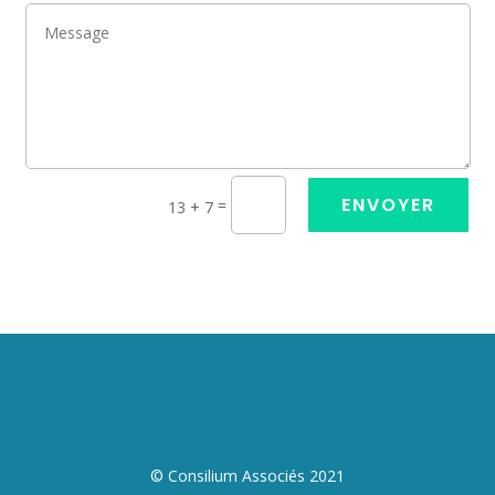
ENVOYER
=
13 + 7
© Consilium Associés 2021