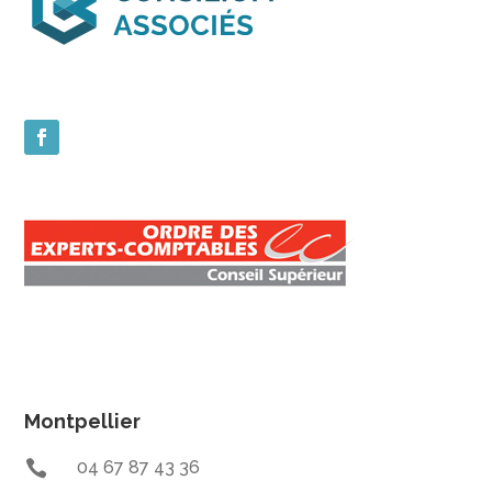
Montpellier

04 67 87 43 36