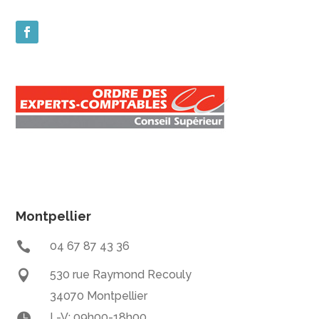
Montpellier

04 67 87 43 36

530 rue Raymond Recouly
34070 Montpellier

L-V: 09h00-18h00