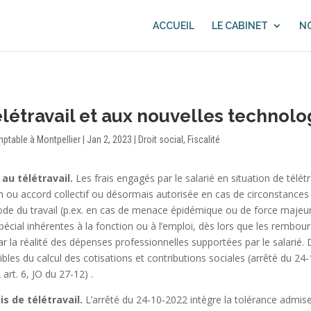
ACCUEIL
LE CABINET
NO
télétravail et aux nouvelles technolo
mptable à Montpellier
|
Jan 2, 2023
|
Droit social
,
Fiscalité
 au télétravail.
Les frais engagés par le salarié en situation de télétr
on ou accord collectif ou désormais autorisée en cas de circonstances
 Code du travail (p.ex. en cas de menace épidémique ou de force maj
écial inhérentes à la fonction ou à l’emploi, dès lors que les rembo
ar la réalité des dépenses professionnelles supportées par le salarié. 
bles du calcul des cotisations et contributions sociales
(arrêté du 24‑
 art. 6, JO du 27-12)
.
 de télétravail.
L’arrêté du 24‑10‑2022 intègre la tolérance admise 