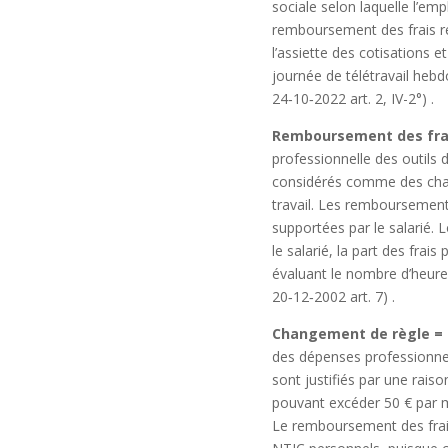
sociale selon laquelle l’emp
remboursement des frais rée
l’assiette des cotisations e
journée de télétravail hebd
24‑10‑2022 art. 2, IV-2°)
.
Remboursement des frai
professionnelle des outils 
considérés comme des charg
travail. Les remboursements
supportées par le salarié. 
le salarié, la part des frais
évaluant le nombre d’heures
20‑12‑2002 art. 7)
.
Changement de règle = u
des dépenses professionnell
sont justifiés par une rais
pouvant excéder 50 € par
Le remboursement des frais 