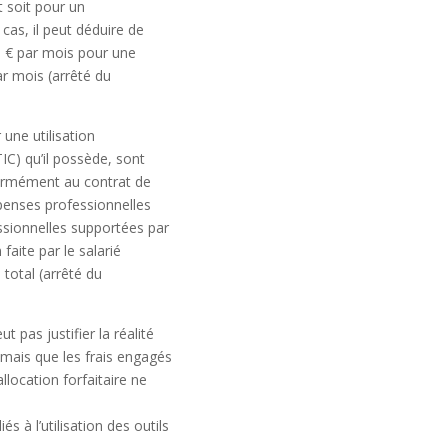
t soit pour un
cas, il peut déduire de
10 € par mois pour une
par mois
(arrêté du
 une utilisation
IC) qu’il possède, sont
formément au contrat de
épenses professionnelles
essionnelles supportées par
faite par le salarié
 total
(arrêté du
 pas justifier la réalité
, mais que les frais engagés
llocation forfaitaire ne
 à l’utilisation des outils