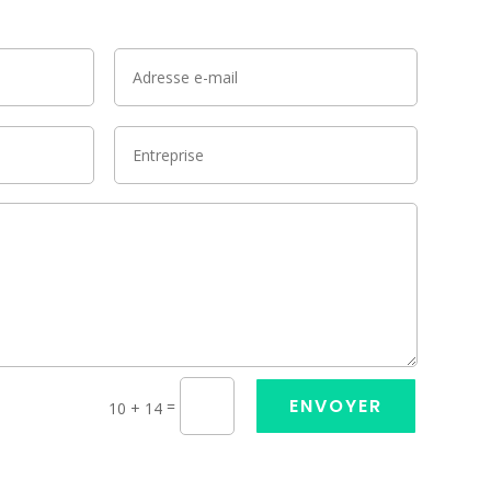
ENVOYER
=
10 + 14