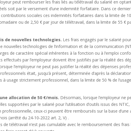
loyeur peut rembourser les frais liés au télétravail du salarié en optan
ls soit par le versement d’une indemnité forfaitaire. Dans ce dernier 
t contributions sociales ces indemnités forfaitaires dans la limite de 
omadaire ou de 2,50 € par jour de télétravail, dans la limite de 55 € 
s de nouvelles technologies.
Les frais engagés par le salarié pour
de nouvelles technologies de l’information et de la communication (NT
es de caractère spécial inhérentes à la fonction ou à l’emploi con
 effectués par l’employeur doivent être justifiés par la réalité des d
Lorsque l’employeur ne peut pas justifier la réalité des dépenses prof
 professionnels était, jusqu’à présent, déterminée d’après la déclaration 
 à usage strictement professionnel, dans la limite de 50 % de l’usage
ne allocation de 50 €/mois.
Désormais, lorsque l’employeur ne peut
es supportées par le salarié pour l’utilisation d’outils issus des NTIC
on professionnelle, ceux-ci peuvent être remboursés sur la base d’une a
 mois
(arrêté du 24‑10‑2022 art. 2, V)
.
de télétravail n’est pas cumulable avec le remboursement des frais liés