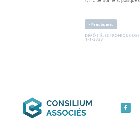
NTIC personnels, puisque ce
‹
Précédent
DÉPÔT ÉLECTRONIQUE DES
1‑1‑2023