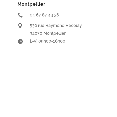
Montpellier

04 67 87 43 36

530 rue Raymond Recouly
34070 Montpellier

L-V: 09h00-18h00