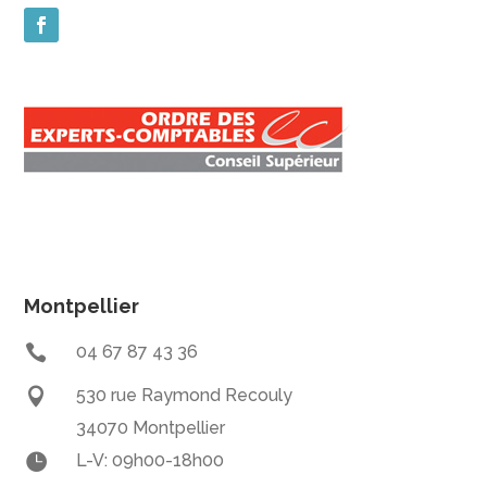
Montpellier

04 67 87 43 36

530 rue Raymond Recouly
34070 Montpellier

L-V: 09h00-18h00