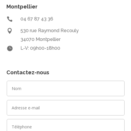
Montpellier

04 67 87 43 36

530 rue Raymond Recouly
34070 Montpellier

L-V: 09h00-18h00
Contactez-nous