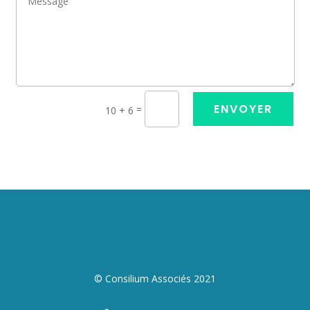
ENVOYER
=
10 + 6
© Consilium Associés 2021