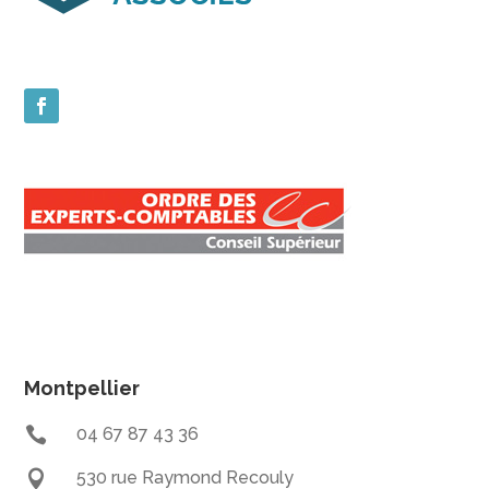
Montpellier

04 67 87 43 36

530 rue Raymond Recouly