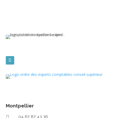
Montpellier

04 67 87 43 36